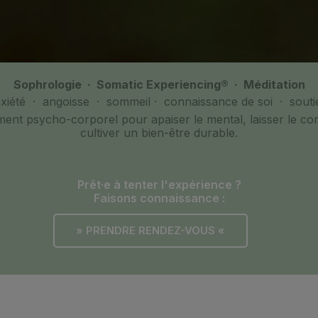
Sophrologie · Somatic Experiencing® · Méditation
xiété · angoisse · sommeil · connaissance de soi · souti
t psycho-corporel pour apaiser le mental, laisser le cor
cultiver un bien-être durable.
Prêt·e à tenter l'expérience ?
Faisons connaissance :
» PRENDRE RENDEZ-VOUS «