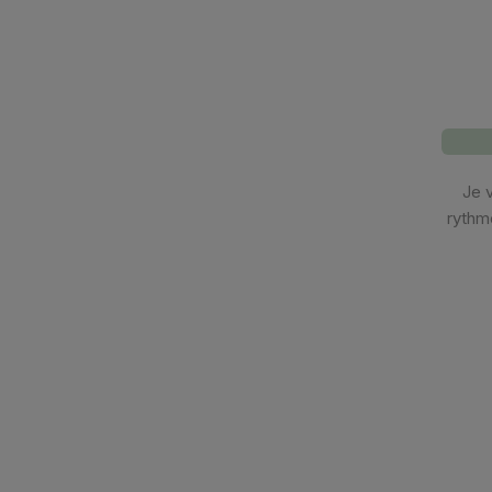
Je 
rythm
e